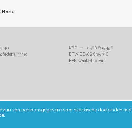
t Reno
54 40
KBO-nr. : 0568.895.496
a@federia.immo
BTW BE568.895.496
RPR Waals-Brabant
gebruik van persoonsgegevens voor statistische doeleinden met
ie.