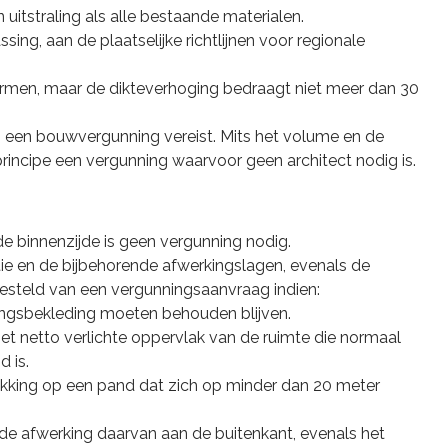
uitstraling als alle bestaande materialen.
ing, aan de plaatselijke richtlijnen voor regionale
men, maar de dikteverhoging bedraagt ​​niet meer dan 30
s een bouwvergunning vereist. Mits het volume en de
 principe een vergunning waarvoor geen architect nodig is.
de binnenzijde is geen vergunning nodig.
atie en de bijbehorende afwerkingslagen, evenals de
jgesteld van een vergunningsaanvraag indien:
kingsbekleding moeten behouden blijven.
 het netto verlichte oppervlak van de ruimte die normaal
 is.
king op een pand dat zich op minder dan 20 meter
n de afwerking daarvan aan de buitenkant, evenals het