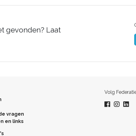
iet gevonden? Laat
Volg Federati
n
de vragen
 en links
's