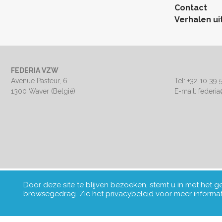
Contact
Verhalen ui
FEDERIA VZW
Avenue Pasteur, 6
Tel: +32 10 39 
1300 Waver (België)
E-mail: federi
Door deze site te blijven bezoeken, stemt u in met het 
browsegedrag. Zie het
privacybeleid
voor meer informat