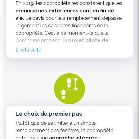
En
2019
, les copropriétaires constatent que
les
menuiseries extérieures sont en fin de
vie
. Le devis pour leur remplacement dépasse
largement les capacités financières de la
copropriété. C’est à ce moment-là que la
Commune propose un
projet pilote de
rénovation complète
, incluant non
Lire la suite
seulement le remplacement des fenêtres, mais
aussi une
réhabilitation énergétique globale
de
l’immeuble. La copropriété décide de saisir
cette chance.
Le choix du premier pas
Plutôt que de se limiter à un simple
remplacement des fenêtres, la copropriété
opte pour une
approche intégrée
: