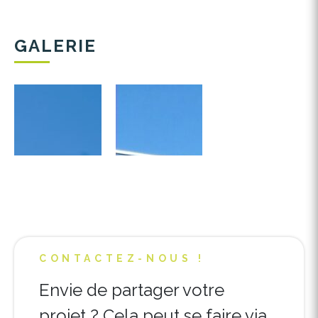
châssis
que l’isolation et la finition,
tout en
venant créer des
nouvelles zones
d’assise côté intérieur
particulièrement
GALERIE
appreciée par les occupants
Les
panneaux solaires
en toiture
permettent de
réduire drastiquement la
facture énergétique
. Certains
copropriétaires reçoivent même des
remboursements
sur leurs charges, grâce
à la surproduction d’électricité.
Un copropriétaire témoigne :
« Mon appartement est désormais bien plus
silencieux, et je n’ai plus froid l’hiver. L’année
dernière, j’ai même reçu
500 € de
CONTACTEZ-NOUS !
remboursement
grâce aux panneaux solaires !
»
Envie de partager votre
projet ? Cela peut se faire via