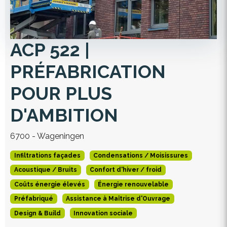
ACP 522 |
PRÉFABRICATION
POUR PLUS
D'AMBITION
6700 - Wageningen
Infiltrations façades
Condensations / Moisissures
Acoustique / Bruits
Confort d'hiver / froid
Coûts énergie élevés
Énergie renouvelable
Préfabriqué
Assistance à Maîtrise d'Ouvrage
Design & Build
Innovation sociale