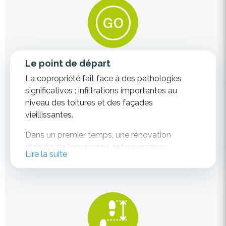
Le point de départ
La copropriété fait face à des pathologies
significatives : infiltrations importantes au
niveau des toitures et des façades
vieillissantes.
Dans un premier temps, une rénovation
globale de l'enveloppe est envisagée :
Lire la suite
rénovation groupée des châssis, isolation des
façades et de la toiture, mise en conformité de
la hauteur des garde-corps... La pré-étude est
réalisée et le budget global approche les 6
millions d'euros (75.000€/appartement !). Le
projet est refusé.