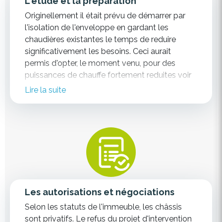
L'étude et la préparation
Originellement il était prévu de démarrer par
l'isolation de l'enveloppe en gardant les
chaudières existantes le temps de reduire
significativement les besoins. Ceci aurait
permis d'opter, le moment venu, pour des
puissances de chauffe fortement reduites voir
envisager des solutions décarbonnées.
Lire la suite
Mais l'une des deux chaudières à mazout
existantes (1 MW) a le premier élément du
corps de chauffe percé et doit être mise à
l'arrêt, modifiant les priorités.
Etant donné le surdimensionnement des
chaudières, il est possible de passer l'hiver
avec celle encore en fonction (0,5MW), bien
Les autorisations et négociations
qu'elle doive fonctionner à la limite de ses
Selon les statuts de l'immeuble, les châssis
capacités et avec un risque de panne sans
sont privatifs. Le refus du projet d'intervention
solution de secours. Une nouvelle chaudière