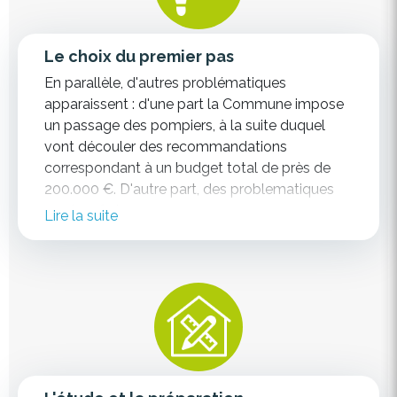
Le choix du premier pas
En parallèle, d'autres problématiques
apparaissent : d'une part la Commune impose
un passage des pompiers, à la suite duquel
vont découler des recommandations
correspondant à un budget total de près de
200.000 €. D'autre part, des problematiques
en chaufferie
Lire la suite
Face à ces multiples priorités, une stratégie
phasée et cohérente est plus que jamais
nécessaire.