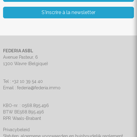
S'inscrire à la newsletter
FEDERIA ASBL
Avenue Pasteur, 6
1300 Wavre (Belgique)
Tel : +32 10 39 54 40
Email : federia@federia.immo
KBO-nr. : 0568.895.496
BTW BE568.895.496
RPR Waals-Brabant
Privacybeleid
Statuten, algemene voorwaarden en huishoudelijk reglement